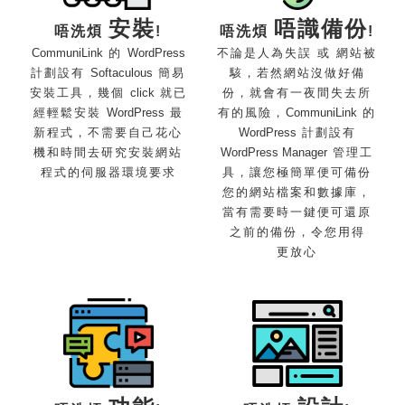
安裝
唔識
備份
唔洗煩
!
唔洗煩
!
CommuniLink
的
WordPress
不論是人為失誤 或 網站被
計劃設有
Softaculous
簡易
駭，若然網站沒做好備
安裝工具，幾個
click
就已
份，就會有一夜間失去所
經輕鬆安裝
WordPress
最
有的風險，
CommuniLink
的
新程式，不需要自己花心
WordPress
計劃設有
機和時間去研究安裝網站
WordPress Manager
管理工
程式的伺服器
環境要求
具，讓您極簡單便可備份
您的網站檔案和數據庫，
當有需要時一鍵便可還原
之前的備份，令您用得
更放心