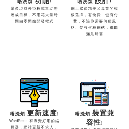
功能
設計
唔洗煩
!
唔洗煩
!
眾多現成外掛程式幫助您
網上眾多精美又專業的模
達成目標，不用花大量時
板選擇，有免費、也有付
間由零開始
開發程式
費，不論你需要何種風
格、架設何種網站，都能
滿足所需
更新
速度
裝置兼
唔洗煩
!
唔洗煩
容性
WordPress
有直覺好用的編
!
輯器，網站更新不求人，