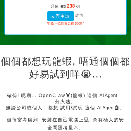
238
只係
HK$
/月
詳情
立即申請
豁免 一次性安裝費 $800 *
個個都想玩龍蝦, 唔通個個都
好易試到咩😭...
確係! 呢期... OpenClaw🦞(龍蝦),這個
AI Agent
十
分火熱。
無論公司或個人，都想 試用/試玩 這個
AI Agent
🤖。
但每當考慮到, 安裝在自己電腦上💻, 會有極大的安
全問題考量⚠️。