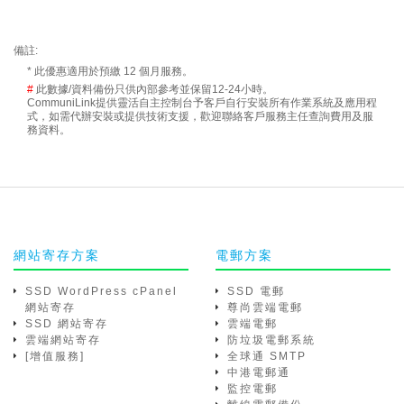
備註:
* 此優惠適用於預繳 12 個月服務。
#
此數據/資料備份只供內部參考並保留12-24小時。
CommuniLink提供靈活自主控制台予客戶自行安裝所有作業系統及應用程
式，如需代辦安裝或提供技術支援，歡迎聯絡客戶服務主任查詢費用及服
務資料。
網站寄存方案
電郵方案
SSD WordPress cPanel
SSD 電郵
網站寄存
尊尚雲端電郵
SSD 網站寄存
雲端電郵
雲端網站寄存
防垃圾電郵系統
[增值服務]
全球通 SMTP
中港電郵通
監控電郵