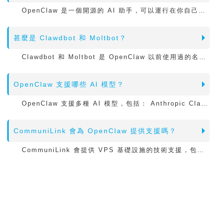
OpenClaw 是一個開源的 AI 助手，可以運行在你自己的伺服器上，並透過 WhatsApp、Telegram、Discord 等聊天應用程式與你互動。 與 ChatGPT 或 Claude 不同，它是運行在你的基礎架構上，因此所有資料都由你掌控並保持私密。 OpenClaw 可以瀏覽網頁、管理檔案、執行系統指令，以及自動化處理各種任務。
甚麼是 Clawdbot 和 Moltbot？
Clawdbot 和 Moltbot 是 OpenClaw 以前使用過的名稱。 這個專案最初名為 Clawdbot，之後短暫改名為 Moltbot，最後確定使用 OpenClaw 作為正式名稱。 這三個名稱其實都是指同一個開源 AI 助手平台，它在 2026 年初開始迅速走紅。
OpenClaw 支援哪些 AI 模型？
OpenClaw 支援多種 AI 模型，包括： Anthropic Claude, OpenAI GPT, Google Gemini, Ollama ...... 等等。 你可以根據自己需要而選用。你能使用自己的 API Key，因此沒有供應商鎖定。 需要注意的是，你選擇的 AI 服務有機會是按 token 收費，也有些是月費型式的, 因此使用 OpenClaw 這類自動化代理時，要留意 API 使用量，避免費用快速增加。
CommuniLink 會為 OpenClaw 提供支援嗎？
CommuniLink 會提供 VPS 基礎設施的技術支援，包括： 伺服器硬體, 網絡, OpenClaw 的初始安裝。 當 OpenClaw 安裝並運行後，應用程式本身的設定、維護和故障排除需要自行處理。 如果是 OpenClaw 相關問題，例如整合設定、AI 模型配置或功能客製化，可以參考：
OpenClaw 擁有完善的文件與活躍的開發者社群，可協助解決應用層面的問題。