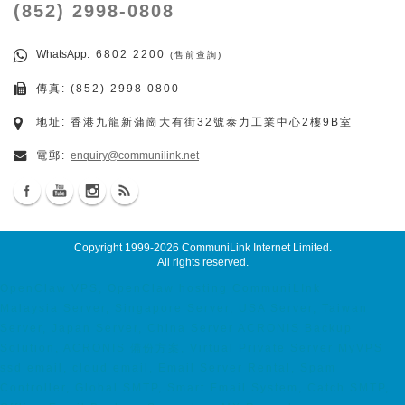
(852) 2998-0808
WhatsApp
: 6802 2200
(售前查詢)
傳真: (852) 2998 0800
地址: 香港九龍新蒲崗大有街32號泰力工業中心2樓9B室
電郵:
enquiry@communilink.net
Copyright 1999-2026
CommuniLink Internet Limited
.
All rights reserved.
OpenClaw VPS, OpenClaw hosting CommuniLInk
Malaysia Server, Singapore Server, USA Server, Taiwan
Server, Japan Server, China Server ACRONIS Backup
Solution, ACRONIS 備份方案, Virtual Private Server MyVPS
ssd email, cloud email, Email Server Rental, Spam
Controller, Global SMTP, Smart Email System, Catch SMTP,