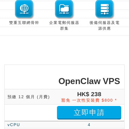
雙重互聯網骨
幹
企業電郵伺服器
後備伺服器及電
群
集
源供
應
OpenClaw VPS
HK$ 238
預繳 12 個月
(月費)
豁免 一次性安裝費 $800 *
立即申請
vCPU
4