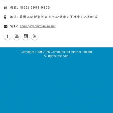
傳真: (852) 2998 0800
地址: 香港九龍新蒲崗大有街32號泰力工業中心2樓9B室
電郵:
enquiry@communilink.net
Copyright 1999-2026
CommuniLink Internet Limited
.
All rights reserved.
dedicated server, Dell 伺服器租用, Dell Server Rental server
maintenance, maintenance service colocation, server
colocation, colocation hk, hk datacenter, 伺服器託管, 托管伺服
器, 香港數據中心 7x24 ACRONIS Backup Solution, ACRONIS 備
份方案, Virtual Private Server MyVPS Malaysia Server,
Singapore Server, USA Server, Taiwan Server, Japan Server,
China Server ssd email, cloud email, Email Server Rental,
Spam Controller, Global SMTP, Smart Email System, Catch