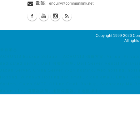
電郵:
enquiry@communilink.net
Copyright 1999-2026
Comm
All rights
最新消息
ACRONIS Backup Solution, ACRONIS 備份方案, Virtual Private 
dedicated server, Dell 伺服器租用, Dell Server Rental Malaysia
Japan Server, China Server 7x24 hosting, web hosting, host
Hosting, Windows Hosting ssd email, cloud email, Email Ser
System, Catch SMTP, Offline Email Backup, Secondary MX Reco
datacenter, 伺服器託管, 托管伺服器, 香港數據中心