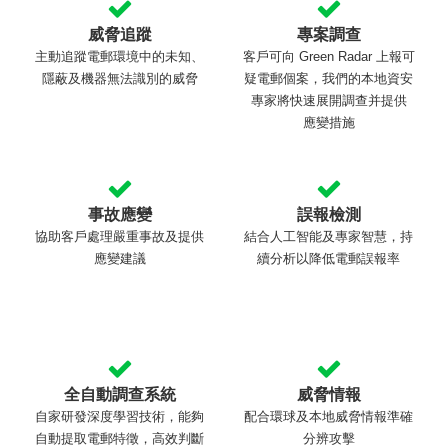
威脅追蹤
專案調查
主動追蹤電郵環境中的未知、
客戶可向
Green Radar
上報可
隱蔽及機器無法識別的威脅
疑電郵個案，我們的本地資安
專家將快速展開調查并提供
應變措施
事故應變
誤報檢測
協助客戶處理嚴重事故及提供
結合人工智能及專家智慧，持
應變建議
續分析以降低電郵誤報率
全自動調查系統
威脅情報
自家研發深度學習技術，能夠
配合環球及本地威脅情報準確
自動提取電郵特徵，高效判斷
分辨攻擊