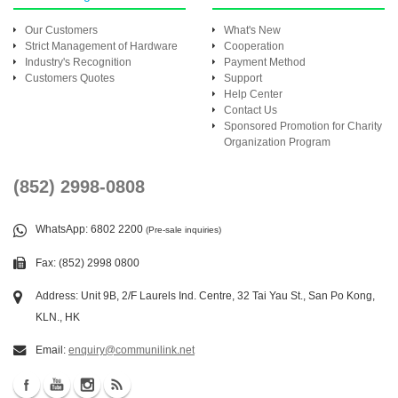
Our Customers
What's New
Strict Management of Hardware
Cooperation
Industry's Recognition
Payment Method
Customers Quotes
Support
Help Center
Contact Us
Sponsored Promotion for Charity
Organization Program
(852) 2998-0808
WhatsApp
: 6802 2200
(Pre-sale inquiries)
Fax: (852) 2998 0800
Address: Unit 9B, 2/F Laurels Ind. Centre, 32 Tai Yau St., San Po Kong,
KLN., HK
Email:
enquiry@communilink.net