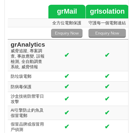
grMail
grIsolation
全方位電郵
保護
守護每一個電郵
連結
Enquiry Now
Enquiry Now
grAnalytics
威脅追蹤, 專案調
✔
✔
查, 事故應變, 誤報
檢測, 全自動調查
系統, 威脅情報
✔
✔
防垃圾電郵
✔
✔
防病毒保護
沙盒技術防禦零日
✔
✔
攻擊
AI引擎防止釣魚及
✔
✔
假冒電郵
假冒品牌或假冒用
✔
✔
戶偵測