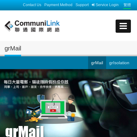
Contact Us
Payment Method
Support
Service Login
繁體
grMail
grMail
grIsolation