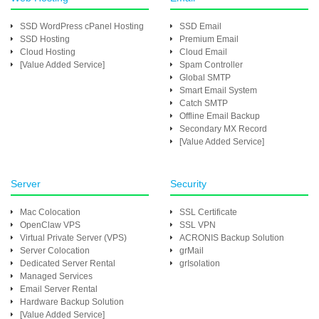
SSD WordPress cPanel Hosting
SSD Email
SSD Hosting
Premium Email
Cloud Hosting
Cloud Email
[Value Added Service]
Spam Controller
Global SMTP
Smart Email System
Catch SMTP
Offline Email Backup
Secondary MX Record
[Value Added Service]
Server
Security
Mac Colocation
SSL Certificate
OpenClaw VPS
SSL VPN
Virtual Private Server (VPS)
ACRONIS Backup Solution
Server Colocation
grMail
Dedicated Server Rental
grIsolation
Managed Services
Email Server Rental
Hardware Backup Solution
[Value Added Service]