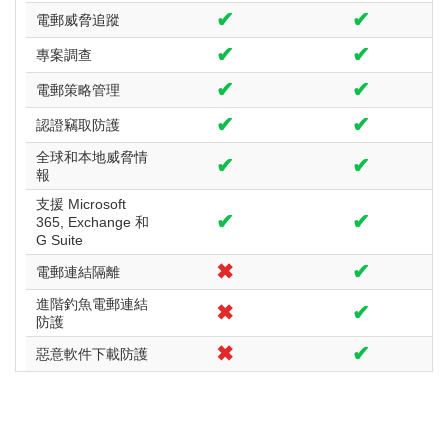
✔
✔
電郵威脅追蹤
✔
✔
專案調查
✔
✔
電郵策略管理
✔
✔
認證竊取防護
全球和本地威脅情
✔
✔
報
支援 Microsoft
✔
✔
365, Exchange 和
G Suite
✖
✔
電郵連結隔離
進階釣魚電郵連結
✖
✔
防護
✖
✔
惡意軟件下載防護