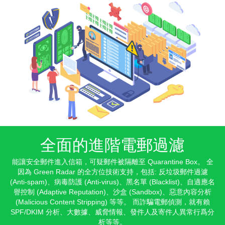
全面的進階電郵過濾
能讓安全郵件進入信箱，可疑郵件被隔離至
Quarantine Box
。 全
因為
Green Radar
的全方位技術支持，包括: 反垃圾郵件過濾
(Anti-spam)
、病毒防護
(Anti-virus)
、黑名單
(Blacklist)
、自適應名
譽控制
(Adaptive Reputation)
、沙盒
(Sandbox)
、惡意內容分析
(Malicious Content Stripping)
等等。 而詐騙電郵偵測，就有賴
SPF/DKIM
分析、大數據、威脅情報、發件人及寄件人異常行爲分
析等等。