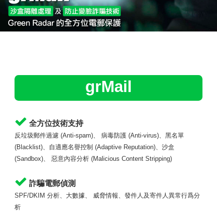
grMail
全方位技術支持
反垃圾郵件過濾
(Anti-spam)
、 病毒防護
(Anti-virus)
、黑名單
(Blacklist)
、自適應名譽控制
(Adaptive Reputation)
、沙盒
(Sandbox)
、 惡意內容分析 (
Malicious Content Stripping
)
詐騙電郵偵測
SPF/DKIM
分析、大數據、 威脅情報、發件人及寄件人異常行爲分
析