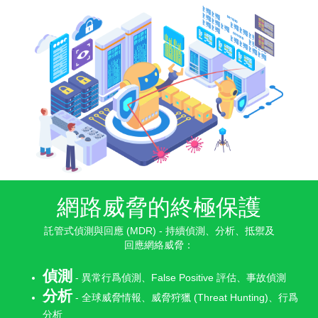
網路威脅的終極保護
託管式偵測與回應
(MDR)
- 持續偵測、分析、抵禦及
回應網絡威脅：
偵測
- 異常行爲偵測、
False Positive
評估、事故偵測
分析
- 全球威脅情報、威脅狩獵
(Threat Hunting)
、行爲
分析